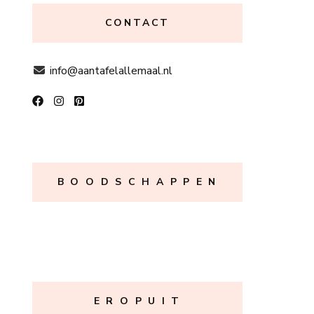
CONTACT
info@aantafelallemaal.nl
B O O D S C H A P P E N
E R O P U I T