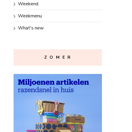
Weekend
Weekmenu
What's new
Z O M E R