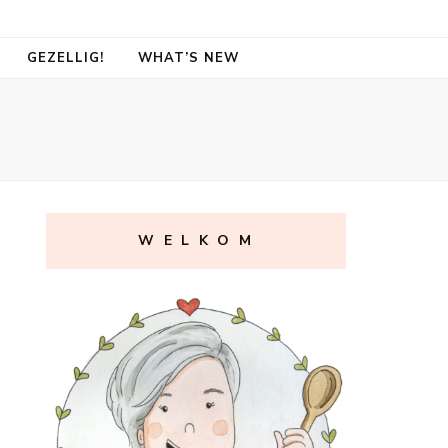
GEZELLIG!
WHAT’S NEW
W E L K O M