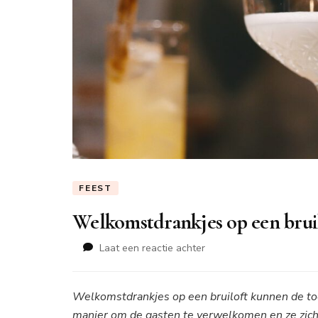
FEEST
Welkomstdrankjes op een bruilof
op
Laat een reactie achter
Welkomstdrankjes
op
een
Welkomstdrankjes op een bruiloft kunnen de toon
bruiloft
manier om de gasten te verwelkomen en ze zich 