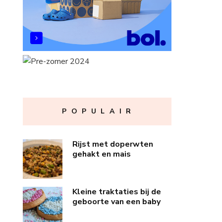
P O P U L A I R
Rijst met doperwten
gehakt en mais
Kleine traktaties bij de
geboorte van een baby