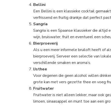
Bellini
Een Bellini is een klassieke cocktail gemaak
verfrissend en fruitig drankje dat perfect pas
Sangria
Sangria is een Spaanse klassieker die altijd 
wijn, bruiswater, fruit en eventueel een sche
Bierproeverij
Als u een meer informele bruiloft heeft of a
bierproeverij. Serveer een selectie van lokal
verschillende smaken en aroma’s.
IJsthee
Voor degenen die geen alcohol willen drinken,
grote kan met vers gezette thee en voeg fru
Fruitwater
Fruitwater is niet alleen lekker, maar ook gez
limoen, sinaasappel en munt toe aan een grot