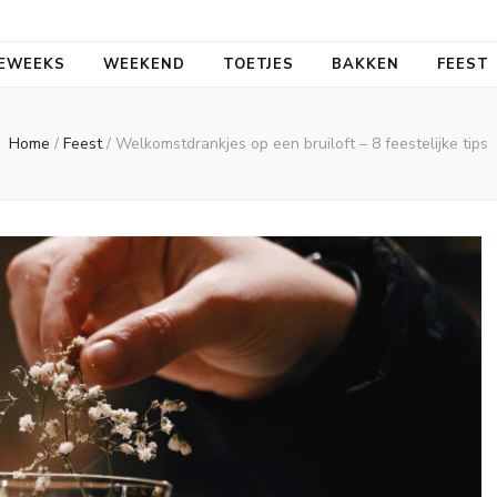
aal
EWEEKS
WEEKEND
TOETJES
BAKKEN
FEEST
Home
/
Feest
/
Welkomstdrankjes op een bruiloft – 8 feestelijke tips