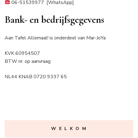
06-51539977 [WhatsApp]
Bank- en bedrijfsgegevens
Aan Tafel Allemaal! is onderdeel van Mar-JoYa
KVK 60954507
BTW nr. op aanvraag
NL44 KNAB 0720 9337 65
W E L K O M