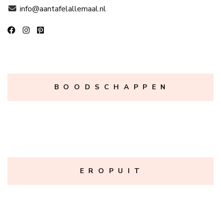
info@aantafelallemaal.nl
B O O D S C H A P P E N
E R O P U I T