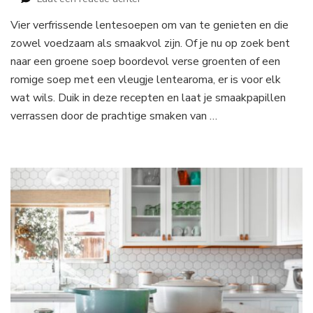
Vier
Vier verfrissende lentesoepen om van te genieten en die
verfrissende
zowel voedzaam als smaakvol zijn. Of je nu op zoek bent
lentesoepen
om
naar een groene soep boordevol verse groenten of een
van
romige soep met een vleugje lentearoma, er is voor elk
te
wat wils. Duik in deze recepten en laat je smaakpapillen
genieten
verrassen door de prachtige smaken van …