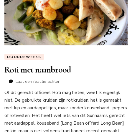
DOORDEWEEKS
Roti met naanbrood
op
Laat een reactie achter
Roti
Of dit gerecht officieel Roti mag heten, weet ik eigenlijk
met
niet. De gebruikte kruiden zijn rotikruiden, het is gemaakt
naanbrood
met kip en aardappeltjes, maar zonder kousenband , pepers
of rotivellen. Het heeft wel iets van dit Surinaams gerecht
met aardappel, kouseband [Long Bean of Yard Long Bean]
en kip, maar is niet volgens traditioneel recept gemaakt. …