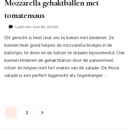
Mozzarella gehaktballen met
tomatensaus
op
Laat een reactie achter
Mozzarella
Dit gerecht is heel leuk om te koken met kinderen. Ze
gehaktballen
kunnen heel goed helpen de mozzarella blokjes in de
met
tomatensaus
balletjes te doen en de ballen te draaien bijvoorbeeld. Ook
kunnen kinderen de gehaktballen door de paneermeel
rollen én helpen met het maken van de salade. De frisse
salade is een perfect bijgerecht als tegenhanger …
Berichtnavigatie
Pagina
Pagina
1
2