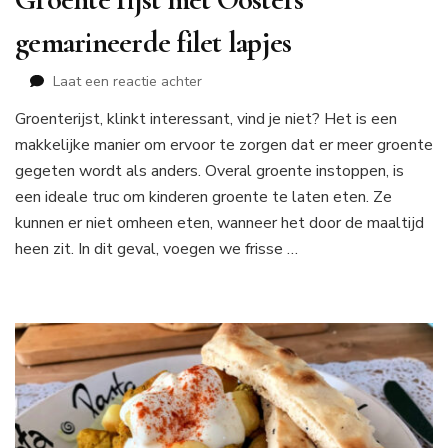
gemarineerde filet lapjes
op
Laat een reactie achter
Groente
Groenterijst, klinkt interessant, vind je niet? Het is een
rijst
makkelijke manier om ervoor te zorgen dat er meer groente
met
Oosters
gegeten wordt als anders. Overal groente instoppen, is
gemarineerde
een ideale truc om kinderen groente te laten eten. Ze
filet
kunnen er niet omheen eten, wanneer het door de maaltijd
lapjes
heen zit. In dit geval, voegen we frisse …