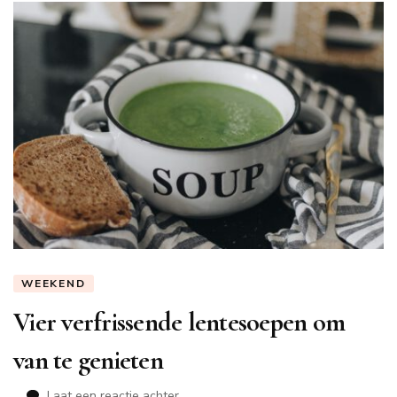
WEEKEND
Vier verfrissende lentesoepen om
van te genieten
op
Laat een reactie achter