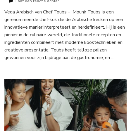
op
Laat een reactie achter
Vega
Vega Arabisch van Chef Toubs – Mounir Toubs is een
Arabisch
gerenommeerde chef-kok die de Arabische keuken op een
van
Chef
innovatieve manier interpreteert en herdefinieert. Hij is een
Toubs
pionier in de culinaire wereld, die traditionele recepten en
ingrediënten combineert met moderne kooktechnieken en
creatieve presentatie. Toubs heeft talloze prijzen
gewonnen voor zijn bijdrage aan de gastronomie, en …