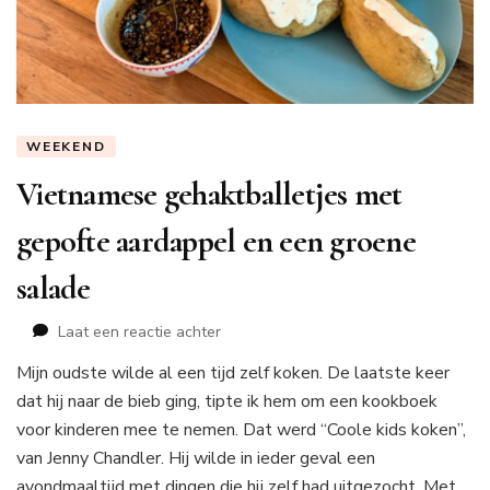
WEEKEND
Vietnamese gehaktballetjes met
gepofte aardappel en een groene
salade
op
Laat een reactie achter
Vietnamese
Mijn oudste wilde al een tijd zelf koken. De laatste keer
gehaktballetjes
dat hij naar de bieb ging, tipte ik hem om een kookboek
met
gepofte
voor kinderen mee te nemen. Dat werd “Coole kids koken”,
aardappel
van Jenny Chandler. Hij wilde in ieder geval een
en
avondmaaltijd met dingen die hij zelf had uitgezocht. Met