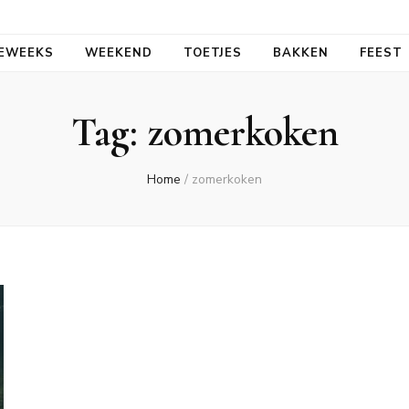
aal
EWEEKS
WEEKEND
TOETJES
BAKKEN
FEEST
Tag:
zomerkoken
Home
/
zomerkoken