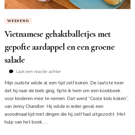
WEEKEND
Vietnamese gehaktballetjes met
gepofte aardappel en een groene
salade
op
Laat een reactie achter
Vietnamese
Mijn oudste wilde al een tijd zelf koken. De laatste keer
gehaktballetjes
dat hij naar de bieb ging, tipte ik hem om een kookboek
met
gepofte
voor kinderen mee te nemen. Dat werd “Coole kids koken”,
aardappel
van Jenny Chandler. Hij wilde in ieder geval een
en
avondmaaltijd met dingen die hij zelf had uitgezocht. Met
een
hulp van het boek, …
groene
salade