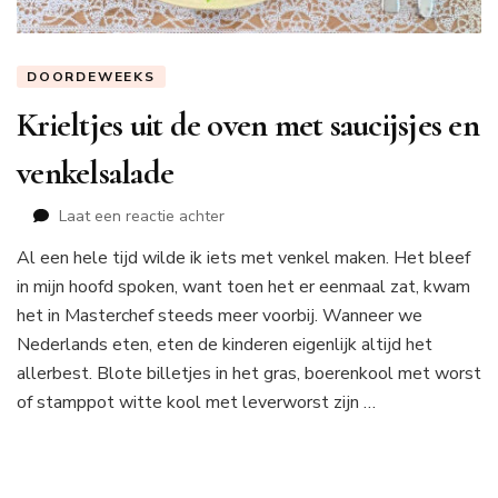
DOORDEWEEKS
Krieltjes uit de oven met saucijsjes en
venkelsalade
op
Laat een reactie achter
Krieltjes
Al een hele tijd wilde ik iets met venkel maken. Het bleef
uit
in mijn hoofd spoken, want toen het er eenmaal zat, kwam
de
oven
het in Masterchef steeds meer voorbij. Wanneer we
met
Nederlands eten, eten de kinderen eigenlijk altijd het
saucijsjes
allerbest. Blote billetjes in het gras, boerenkool met worst
en
of stamppot witte kool met leverworst zijn …
venkelsalade