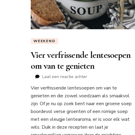
WEEKEND
Vier verfrissende lentesoepen
om van te genieten
op
Laat een reactie achter
Vier
Vier verfrissende lentesoepen om van te
verfrissende
genieten en die zowel voedzaam als smaakvol
lentesoepen
om
zijn. Of je nu op zoek bent naar een groene soep
van
boordevol verse groenten of een romige soep
te
met een vleugje lentearoma, er is voor elk wat
genieten
wils. Duik in deze recepten en laat je