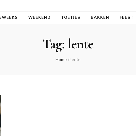
aal
EWEEKS
WEEKEND
TOETJES
BAKKEN
FEEST
Tag:
lente
Home
/
lente