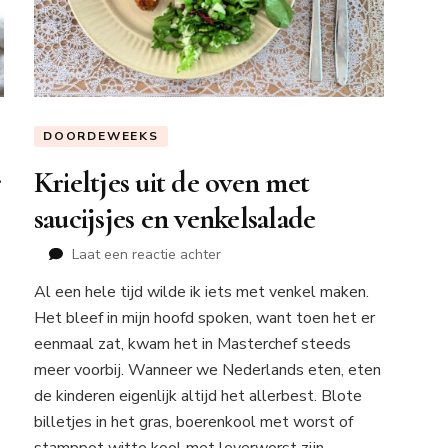
DOORDEWEEKS
r
Krieltjes uit de oven met
saucijsjes en venkelsalade
op
Laat een reactie achter
Krieltjes
Al een hele tijd wilde ik iets met venkel maken.
uit
Het bleef in mijn hoofd spoken, want toen het er
de
oven
eenmaal zat, kwam het in Masterchef steeds
met
meer voorbij. Wanneer we Nederlands eten, eten
saucijsjes
de kinderen eigenlijk altijd het allerbest. Blote
en
billetjes in het gras, boerenkool met worst of
venkelsalade