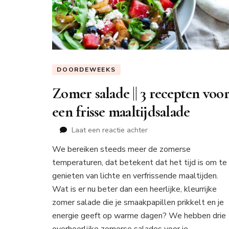
DOORDEWEEKS
Zomer salade || 3 recepten voo
een frisse maaltijdsalade
op
Laat een reactie achter
Zomer
We bereiken steeds meer de zomerse
salade
temperaturen, dat betekent dat het tijd is om te
||
3
genieten van lichte en verfrissende maaltijden.
recepten
Wat is er nu beter dan een heerlijke, kleurrijke
voor
zomer salade die je smaakpapillen prikkelt en je
een
energie geeft op warme dagen? We hebben drie
frisse
maaltijdsalade